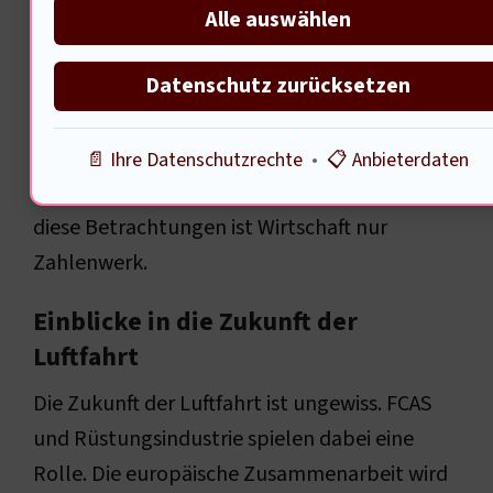
die Gesellschaft. Der Wandel der
Alle auswählen
Chemieindustrie zeigt deutlich, wie dynamisch
Datenschutz zurücksetzen
die Wirtschaft ist. Herausforderungen der
alternden Arbeitsbevölkerung stehen ebenso
im Fokus. Dieser Kontext ist wichtig für das
📄 Ihre Datenschutzrechte
•
📋 Anbieterdaten
Verständnis der heutigen Wirtschaft. Ohne
diese Betrachtungen ist Wirtschaft nur
Zahlenwerk.
Einblicke in die Zukunft der
Luftfahrt
Die Zukunft der Luftfahrt ist ungewiss. FCAS
und Rüstungsindustrie spielen dabei eine
Rolle. Die europäische Zusammenarbeit wird