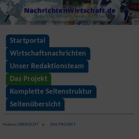
Skip
NachrichtenWirtschaft.de
to
Täglich Nachrichten über die Wirtschat
content
Startportal
Wirtschaftsnachrichten
Unser Redaktionsteam
Das Projekt
Komplette Seitenstruktur
Seitenübersicht
ÜBERSICHT
DAS PROJEKT
▶
Pfadleiste